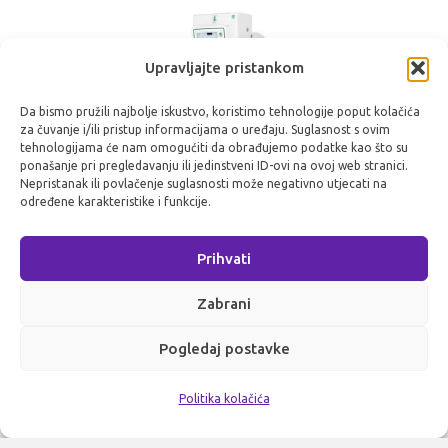
Upravljajte pristankom
Da bismo pružili najbolje iskustvo, koristimo tehnologije poput kolačića
za čuvanje i/ili pristup informacijama o uređaju. Suglasnost s ovim
tehnologijama će nam omogućiti da obrađujemo podatke kao što su
ponašanje pri pregledavanju ili jedinstveni ID-ovi na ovoj web stranici.
Nepristanak ili povlačenje suglasnosti može negativno utjecati na
određene karakteristike i funkcije.
Prihvati
Zabrani
Pogledaj postavke
MED VET
Politika kolačića
Funkcionalni analogni rendgenski sustav koji