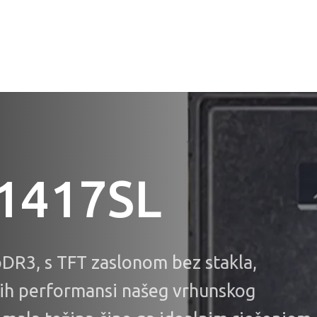
1417SL
oDR3, s TFT zaslonom bez stakla,
okih performansi našeg vrhunskog