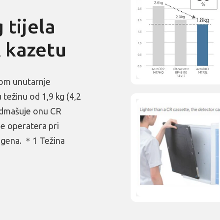
 tijela
 kazetu
jom unutarnje
težinu od 1,9 kg (4,2
nadmašuje onu CR
e operatera pri
dgena. ＊1 Težina