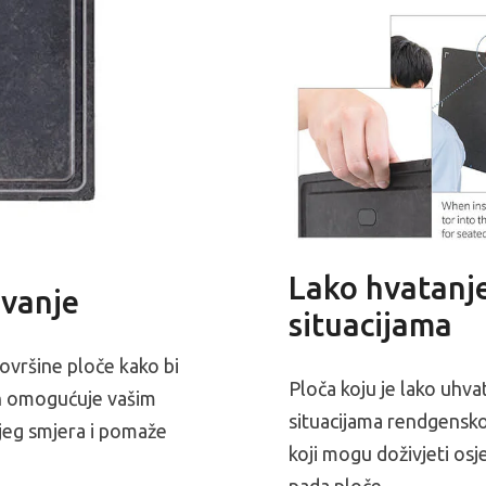
Lako hvatanje
ovanje
situacijama
ovršine ploče kako bi
Ploča koju je lako uhva
jn omogućuje vašim
situacijama rendgensko
ojeg smjera i pomaže
koji mogu doživjeti os