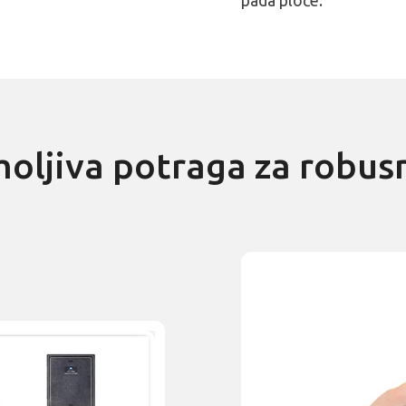
pada ploče.
moljiva potraga za robus