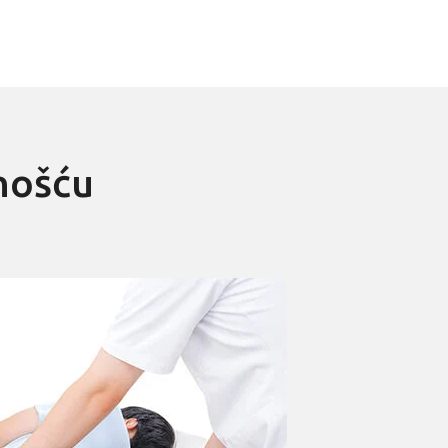
nošću