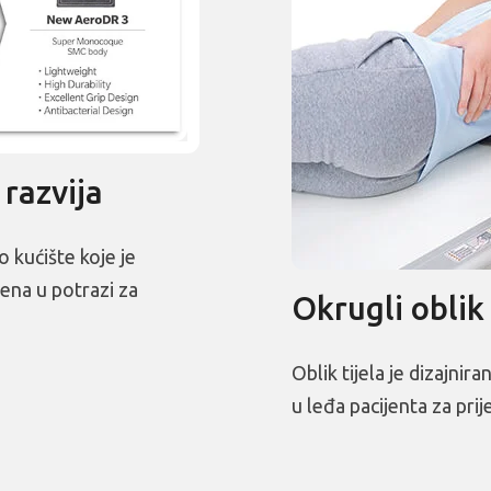
 razvija
 kućište koje je
ena u potrazi za
Okrugli oblik
Oblik tijela je dizajnir
u leđa pacijenta za pri