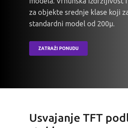
modela. Vrhunska izdržljivost 
za objekte srednje klase koji 
standardni model od 200µ.
ZATRAŽI PONUDU
Usvajanje TFT pod