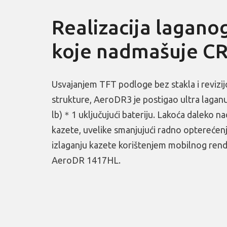
Realizacija laganog
koje nadmašuje CR
Usvajanjem TFT podloge bez stakla i revizi
strukture, AeroDR3 je postigao ultra laganu 
lb)＊1 uključujući bateriju. Lakoća daleko 
kazete, uvelike smanjujući radno opterećenj
izlaganju kazete korištenjem mobilnog ren
AeroDR 1417HL.