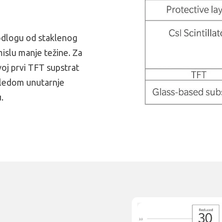
odlogu od staklenog
mislu manje težine. Za
oj prvi TFT supstrat
egledom unutarnje
.