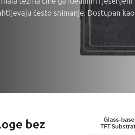
i mala težina čine ga idealnim rješenjem
zahtijevaju često snimanje. Dostupan kao
loge bez