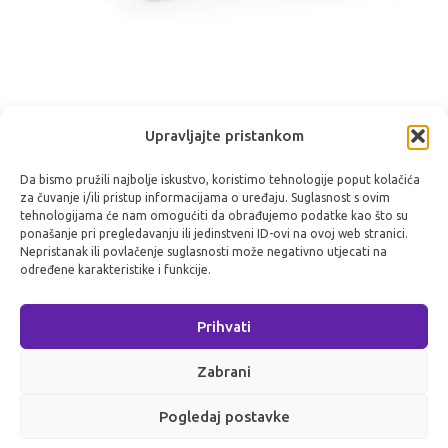
REGIUS ΣⅡ
Upravljajte pristankom
Pogledajte proizvod
Da bismo pružili najbolje iskustvo, koristimo tehnologije poput kolačića
za čuvanje i/ili pristup informacijama o uređaju. Suglasnost s ovim
tehnologijama će nam omogućiti da obrađujemo podatke kao što su
ponašanje pri pregledavanju ili jedinstveni ID-ovi na ovoj web stranici.
Nepristanak ili povlačenje suglasnosti može negativno utjecati na
Kontakt
određene karakteristike i funkcije.
pon-pet od 8 do 16 sati
Prihvati
+385 1 2396 666
Zabrani
Pogledaj postavke