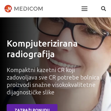
Kompjuterizirana
radiografija
Kompaktni kazetni CR koji
zadovoljava sve CR potrebe bolnica i
proizvodi snažne visokokvalitetne
dijagnostičke slike
ZATRAŽI PONUDU