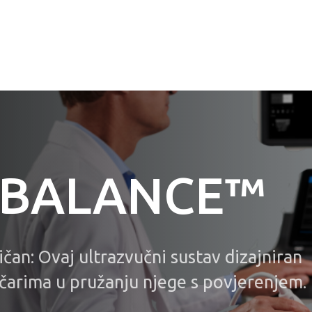
 BALANCE™
čan: Ovaj ultrazvučni sustav dizajniran
ičarima u pružanju njege s povjerenjem.