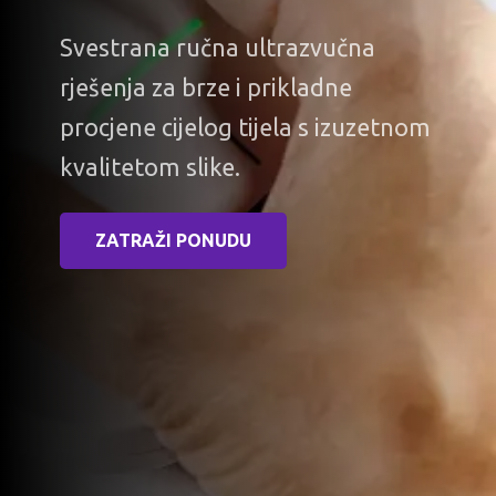
Svestrana ručna ultrazvučna
rješenja za brze i prikladne
procjene cijelog tijela s izuzetnom
kvalitetom slike.
ZATRAŽI PONUDU