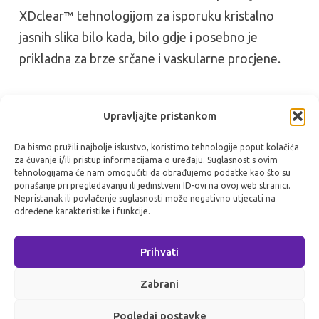
XDclear™ tehnologijom za isporuku kristalno
jasnih slika bilo kada, bilo gdje i posebno je
prikladna za brze srčane i vaskularne procjene.
Upravljajte pristankom
VSCAN AIR SL
Da bismo pružili najbolje iskustvo, koristimo tehnologije poput kolačića
za čuvanje i/ili pristup informacijama o uređaju. Suglasnost s ovim
tehnologijama će nam omogućiti da obrađujemo podatke kao što su
Reference
ponašanje pri pregledavanju ili jedinstveni ID-ovi na ovoj web stranici.
Nepristanak ili povlačenje suglasnosti može negativno utjecati na
određene karakteristike i funkcije.
* Uređaj je potvrđen za ograničenu upotrebu
izvan profesionalnih zdravstvenih ustanova.
Prihvati
Korištenje je ograničeno na svojstva okoliša
Zabrani
opisana u korisničkom priručniku.
Pogledaj postavke