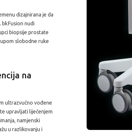
emenu dizajnirana je da
e. bkFusion nudi
upci biopsije prostate
istupom slobodne ruke
encija na
kom ultrazvučno vođene
te upravljati liječenjem
imanja, namjenski
žu u razlikovanju i