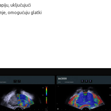
apiju, uključujući
anje, omogućuju glatki