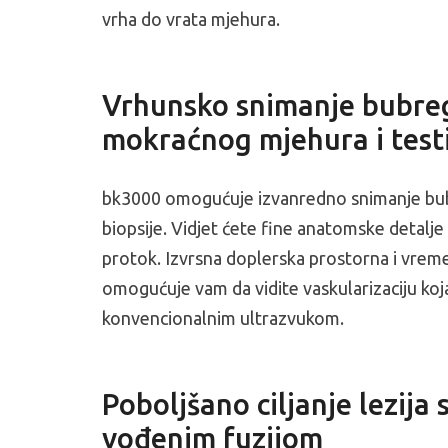
vrha do vrata mjehura.
Vrhunsko snimanje bubre
mokraćnog mjehura i test
bk3000 omogućuje izvanredno snimanje bub
biopsije. Vidjet ćete fine anatomske detalje i 
protok. Izvrsna doplerska prostorna i vrem
omogućuje vam da vidite vaskularizaciju koja
konvencionalnim ultrazvukom.
Poboljšano ciljanje lezija 
vođenim fuzijom