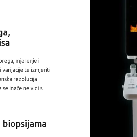
ga,
isa
rega, mjerenje i
varijacije te izmjeriti
enska rezolucija
 se inače ne vidi s
s biopsijama