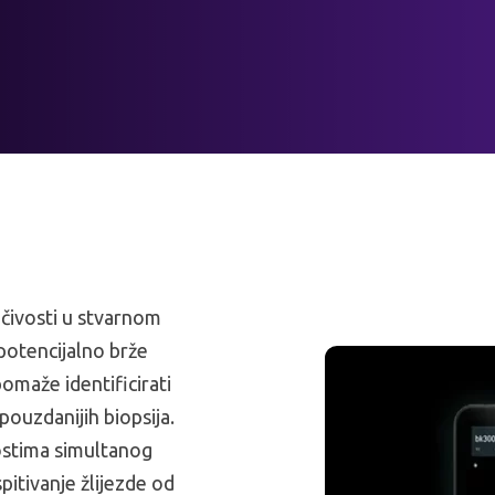
učivosti u stvarnom
 potencijalno brže
pomaže identificirati
 pouzdanijih biopsija.
ostima simultanog
pitivanje žlijezde od