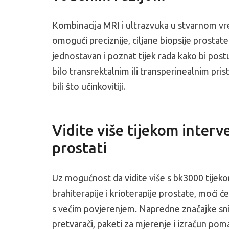
Kombinacija MRI i ultrazvuka u stvarnom vr
omogući preciznije, ciljane biopsije prostat
jednostavan i poznat tijek rada kako bi post
bilo transrektalnim ili transperinealnim pr
bili što učinkovitiji.
Vidite više tijekom interv
prostati
Uz mogućnost da vidite više s bk3000 tije
brahiterapije i krioterapije prostate, moći će
s većim povjerenjem. Napredne značajke sn
pretvarači, paketi za mjerenje i izračun poma